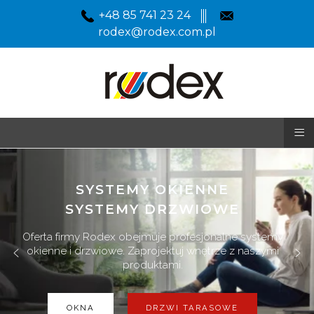
+48 85 741 23 24
rodex@rodex.com.pl
≡
SYSTEMY OKIENNE
SYSTEMY DRZWIOWE
Oferta firmy Rodex obejmuje profesjonalne systemy
okienne i drzwiowe. Zaprojektuj wnętrze z naszymi
produktami.
OKNA
DRZWI TARASOWE