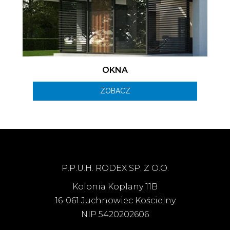
OKNA
ZOBACZ
P.P.U.H. RODEX SP. Z O.O.
Kolonia Koplany 11B
16-061 Juchnowiec Kościelny
NIP 5420202606