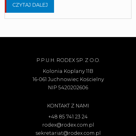
CZYTAJ DALEJ
P.P.U.H. RODEX SP. Z O.O.
Kolonia Koplany 11B
16-061 Juchnowiec Kościelny
NIP 5420202606
KONTAKT Z NAMI
+48 85 741 23 24
rodex@rodex.com.pl
sekretariat@rodex.com.pl