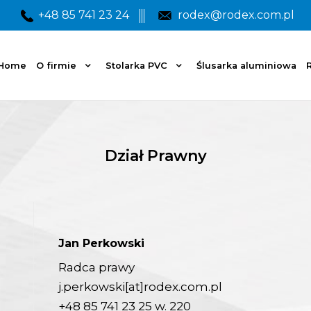
+48 85 741 23 24
rodex@rodex.com.pl
Home
O firmie
Stolarka PVC
Ślusarka aluminiowa
R
Dział Prawny
Jan Perkowski
Radca prawy
j.perkowski[at]rodex.com.pl
+48 85 741 23 25
w. 220