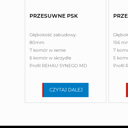
PRZESUWNE PSK
PRZE
Głębokość zabudowy:
Głębok
80mm
156 m
7 komór w ramie
7 komó
6 komór w skrzydle
5 komó
Profil REHAU SYNEGO MD
Profi
CZYTAJ DALEJ