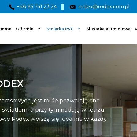
+48 85 741 23 24
rodex@rodex.com.pl
Home
O firmie
Stolarka PVC
Ślusarka aluminiowa
R
ODEX
arasowych jest to, że pozwalają one
 światłem, a przy tym nadają wnętrzu
asowe Rodex wpiszą się idealnie w każdy