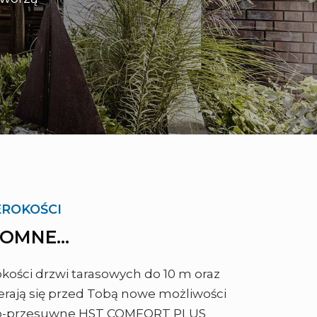
EROKOŚCI
OMNE...
kości drzwi tarasowych do 10 m oraz
erają się przed Tobą nowe możliwości
śno-przesuwne HST COMFORT PLUS