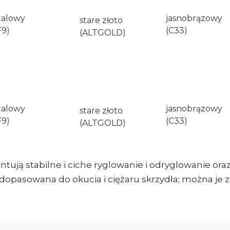
talowy
jasnobrązowy
stare złoto
F9)
(C33)
(ALTGOLD)
talowy
jasnobrązowy
stare złoto
F9)
(C33)
(ALTGOLD)
tują stabilne i ciche ryglowanie i odryglowanie or
e dopasowana do okucia i ciężaru skrzydła; można je 