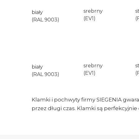
srebrny
s
biały
(EV1)
(
(RAL 9003)
srebrny
s
biały
(EV1)
(
(RAL 9003)
Klamki i pochwyty firmy SIEGENIA gwaran
przez długi czas. Klamki są perfekcyjni