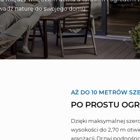
wadź naturę do swojego domu.
AŻ DO 10 METRÓW SZ
PO PROSTU OGR
Dzięki maksymalnej szero
wysokości do 2,70 m otwi
aranżacji. Drzwi podno