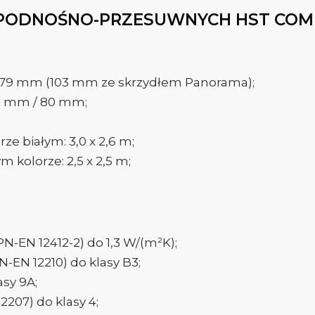
PODNOŚNO-PRZESUWNYCH HST COM
o 179 mm (103 mm ze skrzydłem Panorama);
190 mm / 80 mm;
e białym: 3,0 x 2,6 m;
 kolorze: 2,5 x 2,5 m;
N-EN 12412-2) do 1,3 W/(m²K);
-EN 12210) do klasy B3;
sy 9A;
207) do klasy 4;