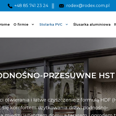
+48 85 741 23 24
rodex@rodex.com.pl
Home
O firmie
Stolarka PVC
Ślusarka aluminiowa
R
ODNOŚNO-PRZESUWNE HST
i otwierania i łatwe czyszczenie z formułą HDF (
zyć się komfortem użytkowania drzwi podnośno-
ia między wnętrzem domu a tarasem i ogrodem 