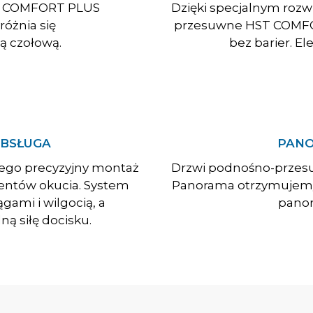
T COMFORT PLUS
Dzięki specjalnym roz
óżnia się
przesuwne HST COMFOR
ą czołową.
bez barier. E
OBSŁUGA
PANO
ego precyzyjny montaż
Drzwi podnośno-przes
entów okucia. System
Panorama otrzymujemy
gami i wilgocią, a
panor
ą siłę docisku.