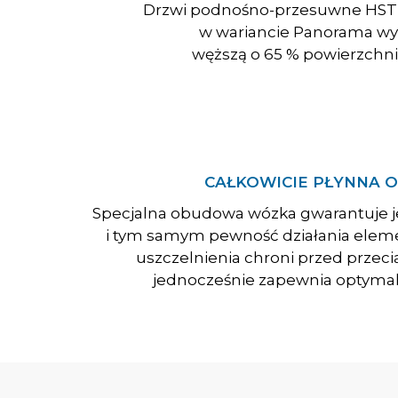
Drzwi podnośno-przesuwne HS
w wariancie Panorama wyr
węższą o 65 % powierzchni
CAŁKOWICIE PŁYNNA 
Specjalna obudowa wózka gwarantuje j
i tym samym pewność działania elem
uszczelnienia chroni przed przecią
jednocześnie zapewnia optymaln