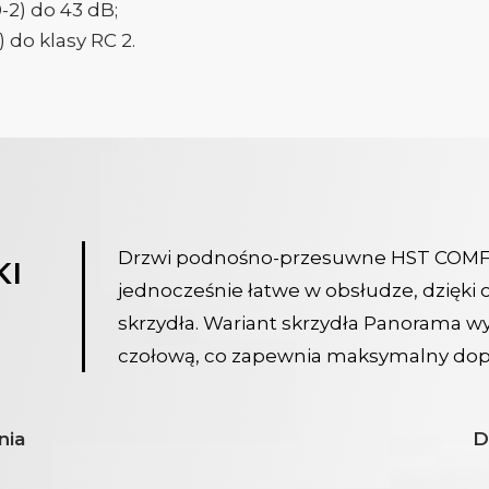
-2) do 43 dB;
do klasy RC 2.
Drzwi podnośno-przesuwne HST COMFOR
KI
jednocześnie łatwe w obsłudze, dzięk
skrzydła. Wariant skrzydła Panorama w
czołową, co zapewnia maksymalny dopł
nia
D