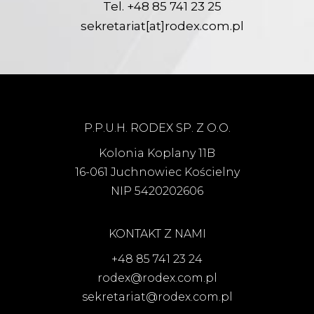
Tel.
+48 85 741 23 25
sekretariat[at]rodex.com.pl
P.P.U.H. RODEX SP. Z O.O.
Kolonia Koplany 11B
16-061 Juchnowiec Kościelny
NIP 5420202606
KONTAKT Z NAMI
+48 85 741 23 24
rodex@rodex.com.pl
sekretariat@rodex.com.pl