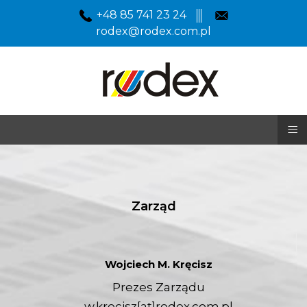
+48 85 741 23 24
rodex@rodex.com.pl
≡
Zarząd
Wojciech M. Kręcisz
Prezes Zarządu
w.krecisz[at]rodex.com.pl